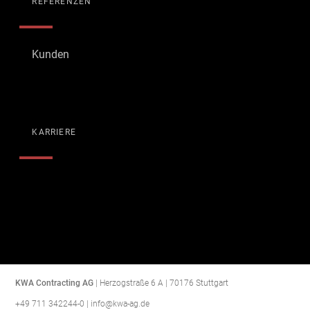
REFERENZEN
Kunden
KARRIERE
KWA Contracting AG
|
Herzogstraße 6 A
|
70176
Stuttgart
+49 711 342244-0
|
info@kwa-ag.de